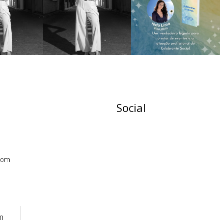
Social
com
TO